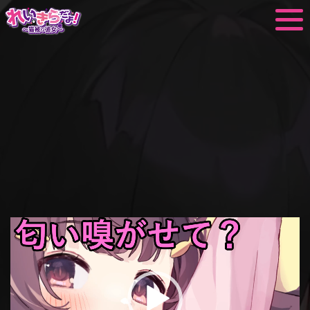
動
画
プ
レ
ー
ヤ
ー