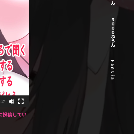
３０００ぷらん
F a n t i a
:17
に投稿してい