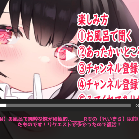
06
用】お風呂で純粋な妹が積極的..____Rもの【れいきら】以前
たものです！リクエストが多かったので復活！