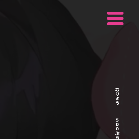
むりょう
５００ぷらん