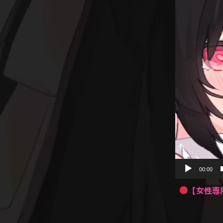
動
画
プ
レ
ー
ヤ
ー
00:00
【女性専