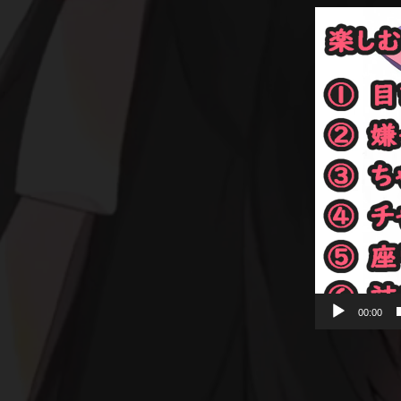
動
画
プ
レ
ー
ヤ
ー
00:00