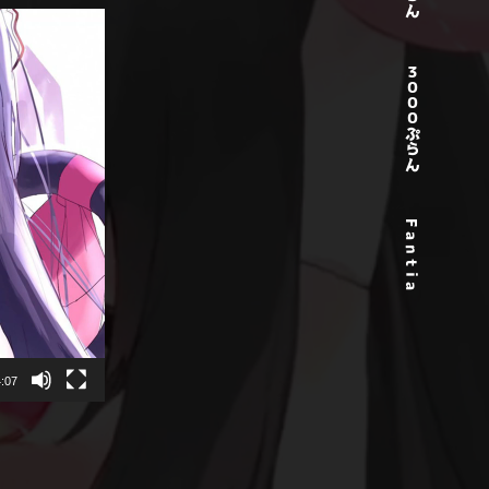
３０００ぷらん
F a n t i a
:07