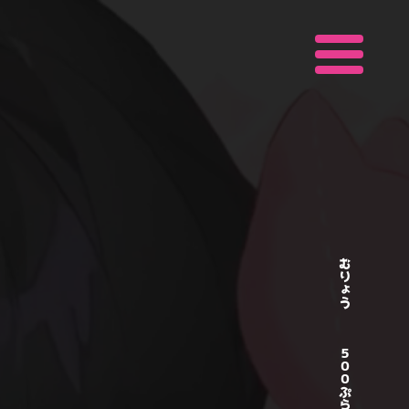
むりょう
５００ぷらん