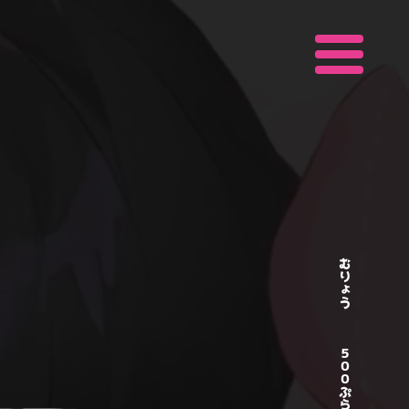
むりょう
５００ぷらん