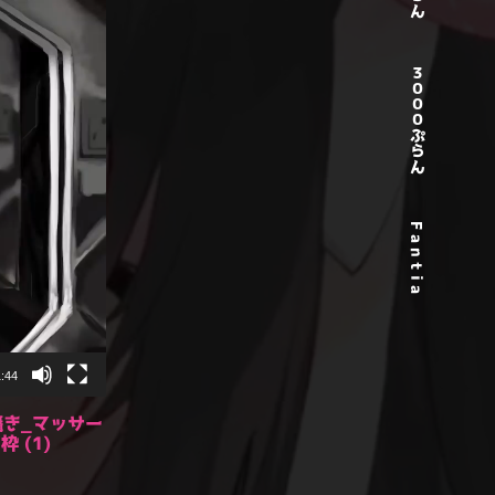
３０００ぷらん
F a n t i a
1:44
囁き_マッサー
 (1)