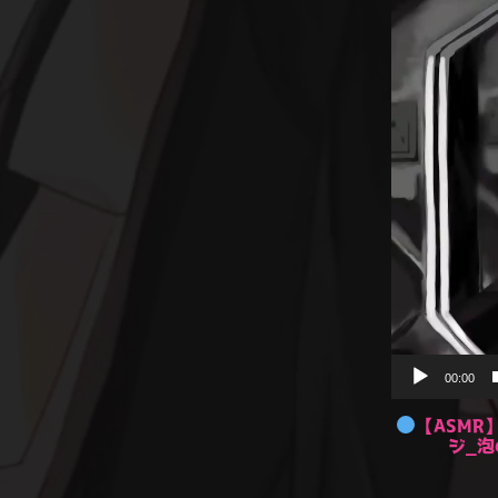
動
画
プ
レ
ー
ヤ
ー
00:00
【ASM
ジ_泡