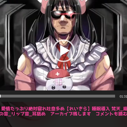
01:3
R】愛情たっぷり絶対寝れ吐息多め【れいきら】睡眠導入 梵天_
の音_リップ音_耳舐め アーカイブ残します コメントも読む枠