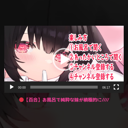
動
画
プ
レ
ー
ヤ
ー
00:00
06:17
【百合】お風呂で純粋な妹が積極的に////