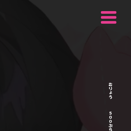
むりょう
５００ぷらん