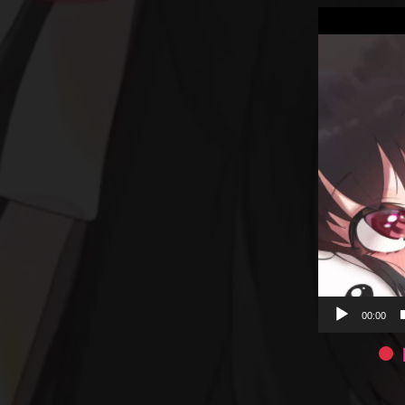
動
画
プ
レ
ー
ヤ
ー
00:00