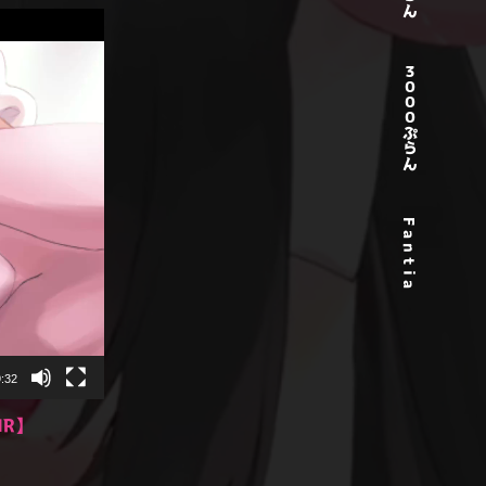
３０００ぷらん
F a n t i a
:32
MR】