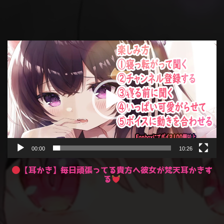
動
画
プ
レ
ー
ヤ
ー
00:00
10:26
【耳かき】毎日頑張ってる貴方へ彼女が梵天耳かきす
る