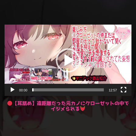
動
画
プ
レ
ー
ヤ
ー
00:00
12:57
【耳舐め】遠距離だった元カノにクローゼットの中で
イジメられる