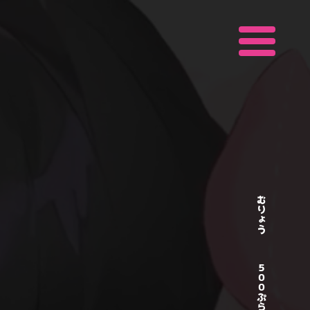
むりょう
５００ぷらん