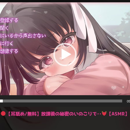
05
【耳舐め/無料】放課後の秘密のいのこりで‥
【ASMR】