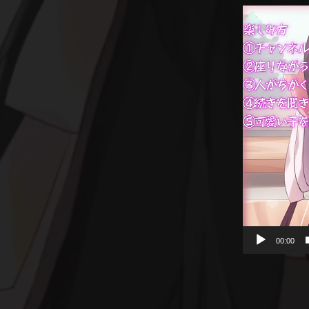
動
画
プ
レ
ー
ヤ
ー
00:00