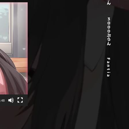
３０００ぷらん
F a n t i a
:48