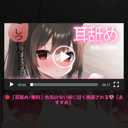
動
画
プ
レ
ー
ヤ
ー
00:00
06:17
【耳舐め/無料】色気のない妹に甘く誘惑される
【お
すすめ】