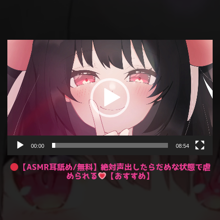
動
画
プ
レ
ー
ヤ
ー
00:00
08:54
【ASMR耳舐め/無料】絶対声出したらだめな状態で虐
められる
【おすすめ】